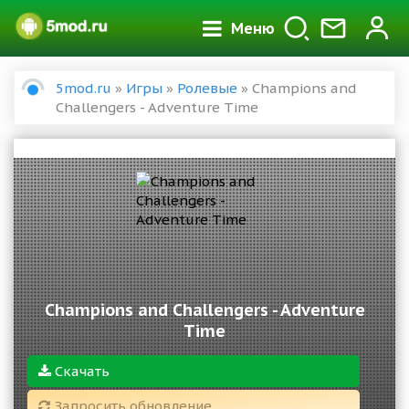
Меню
5mod.ru
»
Игры
»
Ролевые
» Champions and
Challengers - Adventure Time
Champions and Challengers - Adventure
Time
Скачать
Запросить обновление