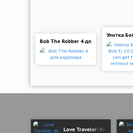
Улитка Боб
Bob The Robber 4 для андроида
Love Traveler: BL Visual No