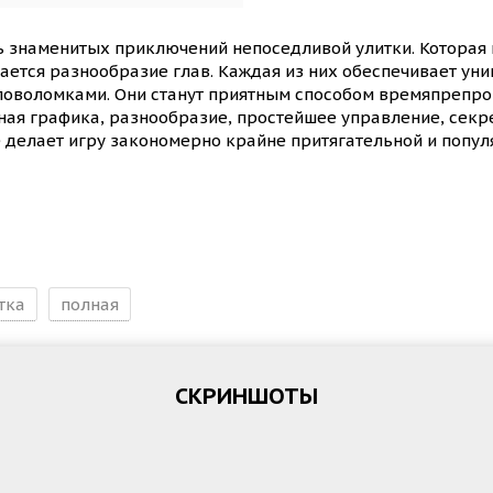
ь знаменитых приключений непоседливой улитки. Которая 
ается разнообразие глав. Каждая из них обеспечивает ун
оловоломками. Они станут приятным способом времяпрепр
ная графика, разнообразие, простейшее управление, сек
ое делает игру закономерно крайне притягательной и попул
тка
полная
СКРИНШОТЫ