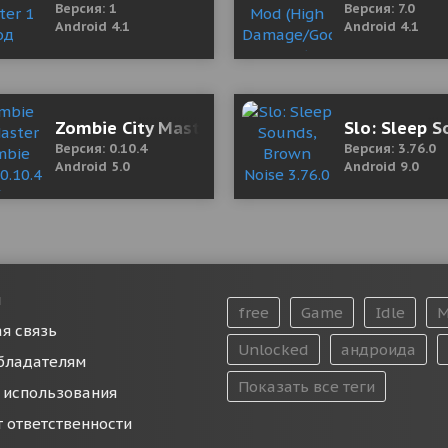
Версия: 1
Версия: 7.0
Android 4.1
Android 4.1
ocked All Characters)
Zombie City Master - Zombie Game 0.10.4 Mod (
Slo: Sleep 
Версия: 0.10.4
Версия: 3.76.0
Android 5.0
Android 9.0
и
free
Game
Idle
M
я связь
Unlocked
андроида
бладателям
Показать все теги
 использования
т ответственности