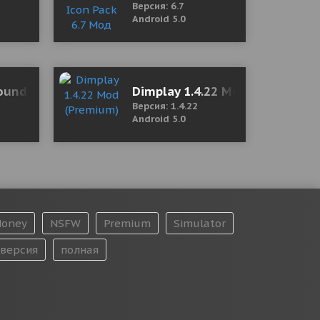
Версия: 6.7
Android 5.0
A lot of brains and blood)
Sounds, Brown Noise 3.76.0 Mod (Premium)
Dimplay 1.4.22 Mod (Premium)
Версия: 1.4.22
Android 5.0
oney
NSFW
Premium
Simulator
версия
полная