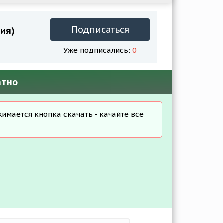
Подписаться
сия)
Уже подписались:
0
атно
жимается кнопка скачать - качайте все