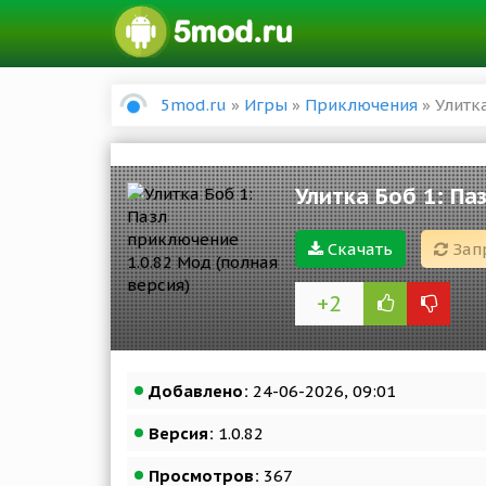
5mod.ru
»
Игры
»
Приключения
» Улитк
Улитка Боб 1: Па
Скачать
Зап
+2
Добавлено:
24-06-2026, 09:01
Версия:
1.0.82
Просмотров:
367