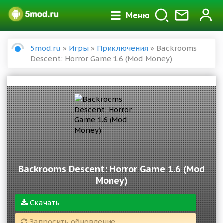
Меню
5mod.ru
»
Игры
»
Приключения
» Backrooms
Descent: Horror Game 1.6 (Mod Money)
Backrooms Descent: Horror Game 1.6 (Mod
Money)
Скачать
Запросить обновление