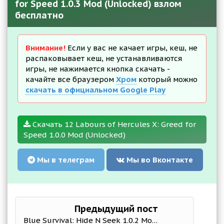
for Speed 1.0.3 Mod (Unlocked) взлом
бесплатно
Внимание!
Если у вас не качает игры, кеш, не
распаковывает кеш, не устанавливаются
игры, не нажимается кнопка скачать -
качайте все браузером
Хром
который можно
скачать в официальном Google Play
Скачать 12 Labours of Hercules X: Greed for
Speed 1.0.0 Mod (Unlocked)
Мы в телеграм
Мы во Вконтакте
Предыдущий пост
Blue Survival: Hide N Seek 1.0.2 Mod (Money/Get rewarded without watching ads)