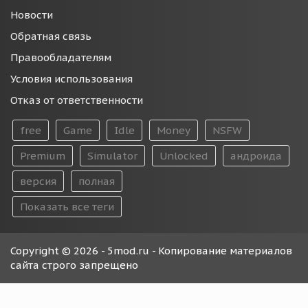
Новости
Обратная связь
Правообладателям
Условия использования
Отказ от ответственности
free
Game
Idle
Money
NSFW
Premium
Simulator
Unlocked
андроида
версия
полная
Показать все теги
Copyright © 2026 - 5mod.ru - Копирование материалов
сайта строго запрещено