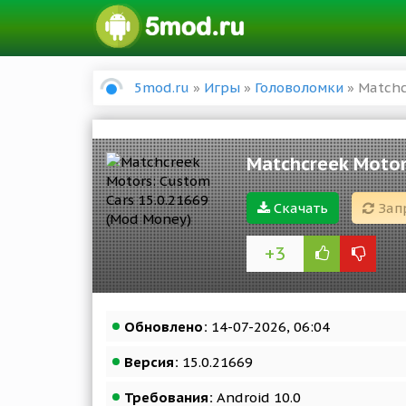
5mod.ru
»
Игры
»
Головоломки
» Matchc
Matchcreek Motor
Скачать
Зап
+3
Обновлено:
14-07-2026, 06:04
Версия:
15.0.21669
Требования:
Android 10.0