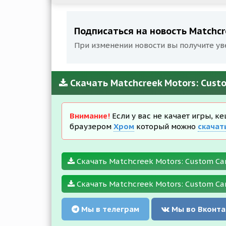
Подписаться на новость Matchcre
При изменении новости вы получите ув
Скачать Matchcreek Motors: Cust
Внимание!
Если у вас не качает игры, к
браузером
Хром
который можно
скачат
Скачать Matchcreek Motors: Custom Car
Скачать Matchcreek Motors: Custom Car
Мы в телеграм
Мы во Вконта