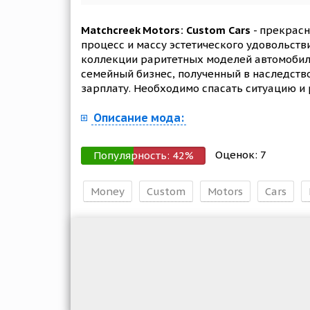
Matchcreek Motors: Custom Cars
- прекрасн
процесс и массу эстетического удовольств
коллекции раритетных моделей автомобилей
семейный бизнес, полученный в наследство
зарплату. Необходимо спасать ситуацию и
Описание мода:
Оценок:
7
Популярность:
42
%
Money
Custom
Motors
Cars