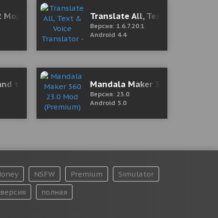
2 Мод (полная версия)
Translate All, Text & Voice Tran
Версия: 1.6.7.20.1
Android 4.4
and the Circus 1.0.18 Мод (полная версия)
Mandala Maker 360 23.0 Mod (
Версия: 23.0
Android 5.0
oney
NSFW
Premium
Simulator
версия
полная