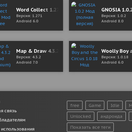
Mod (Pro)
Word Collect 1.271 Mod (Free Hints/No Ads)
GNOSIA 1.0.
Версия: 1.271
Версия: 1.0.2
Android 6.0
Android 8.0
od (Unlocked)
Map & Draw 4.3.2 Mod (Premium)
Woolly Boy 
Версия: 4.3.2
Версия: 1.0.18
Android 7.0
Android 6.0
и
free
Game
Idle
M
я связь
Unlocked
андроида
бладателям
Показать все теги
 использования