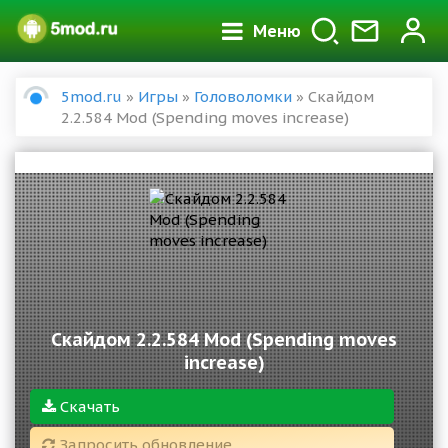
Меню
5mod.ru
»
Игры
»
Головоломки
» Скайдом
2.2.584 Mod (Spending moves increase)
Скайдом 2.2.584 Mod (Spending moves
increase)
Скачать
Запросить обновление