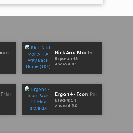
ню
kman Rope Hero Gangstar Crime Mafia
Rick And Morty – A Way Back H
Версия: r4.3
Android 4.1
ney/diamonds)
 Friends
Ergon4 - Icon Pack 1.1 Мод (п
Версия: 1.1
Android 5.0