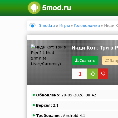
5mod.ru
»
Игры
»
Головоломки
» Инди Ко
Инди Кот: Три в Р
Скачать
Зап
-1
Обновлено:
28-05-2026, 08:42
Версия:
2.1
Требования:
Android 4.1