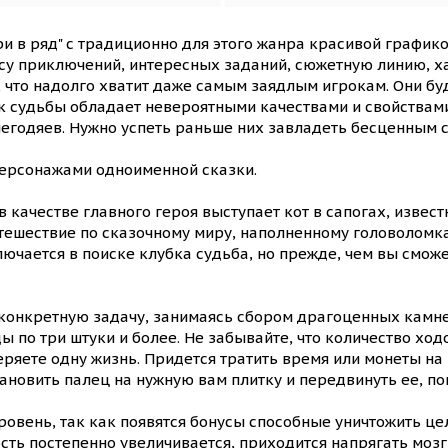
ри в ряд" с традиционно для этого жанра красивой график
у приключений, интересных заданий, сюжетную линию, ха
, что надолго хватит даже самым заядлым игрокам. Они бу
 судьбы обладает невероятными качествами и свойствами,
 негодяев. Нужно успеть раньше них завладеть бесценным
 персонажами одноименной сказки.
 в качестве главного героя выступает кот в сапогах, изве
утешествие по сказочному миру, наполненному головолом
чается в поиске клубка судьба, но прежде, чем вы сможе
конкретную задачу, занимаясь сбором драгоценных камне
 по три штуки и более. Не забывайте, что количество ходо
еряете одну жизнь. Придется тратить время или монеты на
ановить палец на нужную вам плитку и передвинуть ее, п
ровень, так как появятся бонусы способные уничтожить ц
сть постепенно увеличивается, приходится напрягать мозг