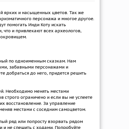
ой ярких и насыщенных цветов. Так же
ризматичного персонажа и многое другое.
дут помогать Инди Коту искать
 что и привлекают всех археологов,
 сокровищем.
стный по одноименным сказкам. Нам
ками, забавными персонажами и
те добраться до него, придется решить
й. Необходимо менять местами
в строго ограничено и если вы не успеете
 их восстановление. За управление
оменяв местами с соседним самоцветом.
елый ряд или попросту взорвать рядом
и и не спешить с ходами. Попробуйте