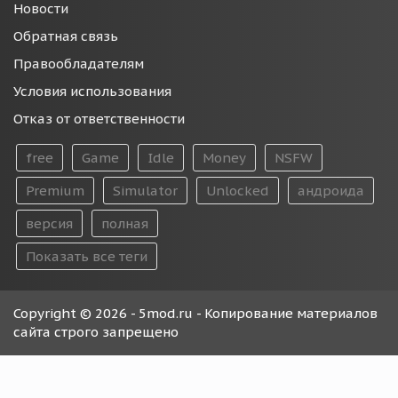
Новости
Обратная связь
Правообладателям
Условия использования
Отказ от ответственности
free
Game
Idle
Money
NSFW
Premium
Simulator
Unlocked
андроида
версия
полная
Показать все теги
Copyright © 2026 - 5mod.ru - Копирование материалов
сайта строго запрещено