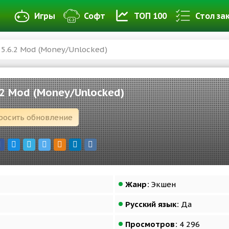
Игры
Софт
ТОП 100
Стол за
 5.6.2 Mod (Money/Unlocked)
.2 Mod (Money/Unlocked)
росить обновление
Жанр:
Экшен
Русский язык:
Да
Просмотров:
4 296