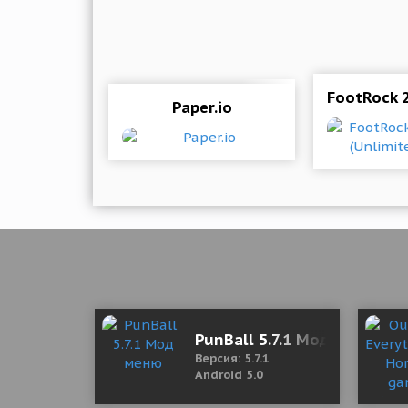
FootRock 2
Paper.io
PunBall 5.7.1 Мод меню
Версия: 5.7.1
Android 5.0