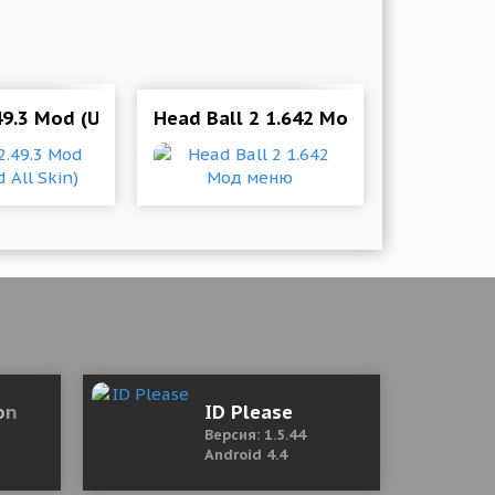
49.3 Mod (Unlocked All Skin)
Head Ball 2 1.642 Мод меню
tion)
on
ID Please
Версия: 1.5.44
Android 4.4