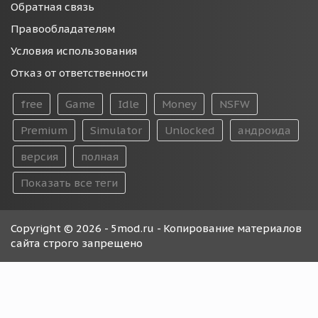
Обратная связь
Правообладателям
Условия использования
Отказ от ответственности
free
Game
Idle
Money
NSFW
Premium
Simulator
Unlocked
андроида
версия
полная
Показать все теги
Copyright © 2026 - 5mod.ru - Копирование материалов
сайта строго запрещено