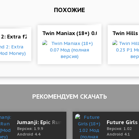
ПОХОЖИЕ
Twin Maniax (18+) 0.07 Мод (полная
Twin Hills
ерсия)
2: Extra f2p 1.0.17 (Mod Money)
РЕКОМЕНДУЕМ СКАЧАТЬ
од меню
Jumanji: Epic Run 1.9.9 (Mod Money)
Future Girl
Версия: 1.9.9
Версия: 1.02
Android 4.4
Android 4.1