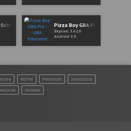
 School 1.15.00 Мод (много денег)
Pizza Boy GBA Pro - GBA Emula
Версия: 3.6.10
Android 5.0
oney
NSFW
Premium
Simulator
версия
полная