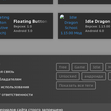
 Mod (Unlocked)
Floating Button (Assistive Touch)
Idle Dragon
Версия: 1.0
Версия: 1.15.00
Android 5.0
Android 6.0
и
free
Game
Idle
M
я связь
Unlocked
андроида
бладателям
Показать все теги
 использования
т ответственности
атериалов сайта строго запрещено