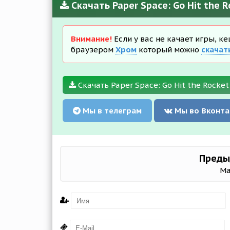
Скачать Paper Space: Go Hit the 
Внимание!
Если у вас не качает игры, к
браузером
Хром
который можно
скачат
Скачать Paper Space: Go Hit the Rocket 0
Мы в телеграм
Мы во Вконта
Преды
Ma