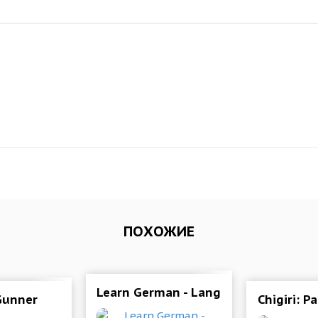
ПОХОЖИЕ
Learn German - Language Learning P
Gunner
Chigiri: P