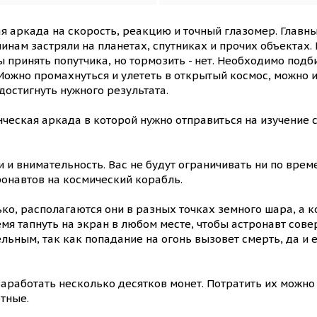
ая аркада на скорость, реакцию и точный глазомер. Глав
чинам застряли на планетах, спутниках и прочих объектах
ы принять попутчика, но тормозить - нет. Необходимо под
Можно промахнуться и улететь в открытый космос, можно и 
остигнуть нужного результата.
ческая аркада в которой нужно отправиться на изучение
и внимательность. Вас не будут ограничивать ни по време
ронавтов на космический корабль.
ко, располагаются они в разных точках земного шара, а к
мя тапнуть на экран в любом месте, чтобы астронавт сов
льным, так как попадание на огонь вызовет смерть, да и е
работать несколько десятков монет. Потратить их можно н
тные.