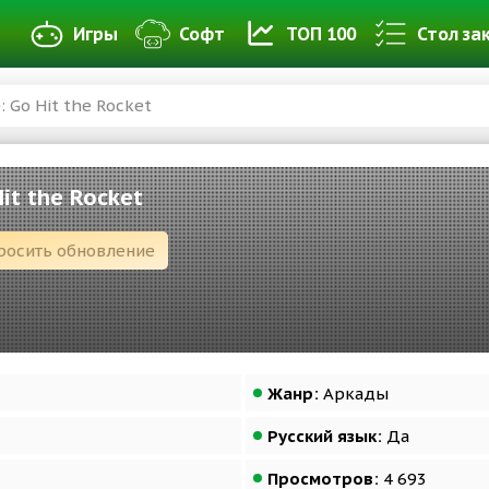
Игры
Софт
ТОП 100
Стол за
: Go Hit the Rocket
it the Rocket
росить обновление
Жанр:
Аркады
Русский язык:
Да
Просмотров:
4 693