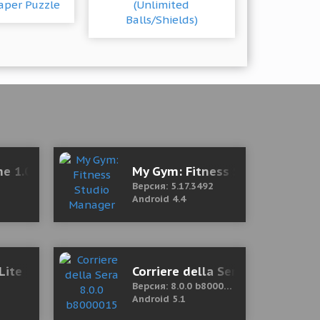
e 1.0.4 Мод (полная версия)
My Gym: Fitness Studio Manag
Версия: 5.17.3492
Android 4.4
ards without watching ads)
Lite
Corriere della Sera 8.0.0 b800
Версия: 8.0.0 b8000015
Android 5.1