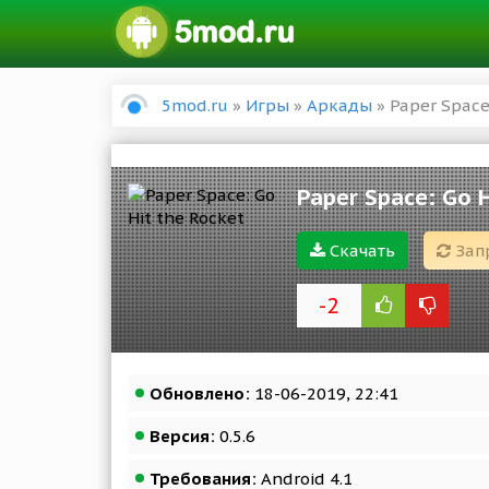
5mod.ru
»
Игры
»
Аркады
» Paper Space
Paper Space: Go H
Скачать
Зап
-2
Обновлено:
18-06-2019, 22:41
Версия:
0.5.6
Требования:
Android 4.1