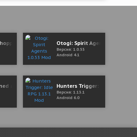
& Santa 2.42 Mod (Free Shopping)
hopping List - Shared Grocery Lists 1.4.4 Mod (Premi
Otogi: Spirit Agents 1.0.53 Mo
Версия: 1.0.53
Android 4.1
29 Mod (Premium)
ed after I walked into the locker
Hunters Trigger: Idle RPG 1.1
Версия: 1.13.1
Android 6.0