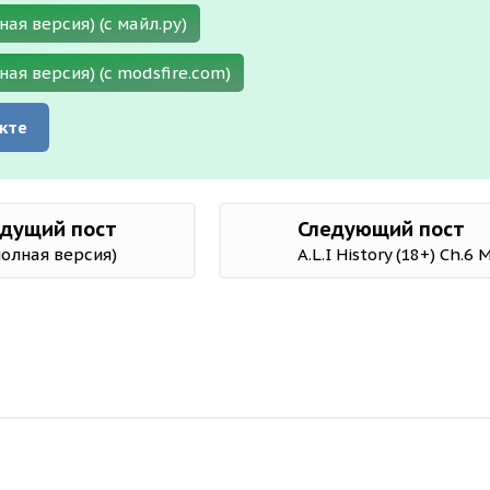
ная версия) (с майл.ру)
лная версия) (с modsfire.com)
кте
дущий пост
Следующий пост
(полная версия)
A.L.I History (18+) Ch.6