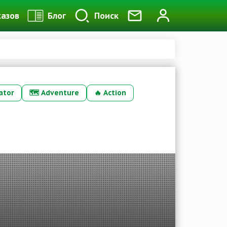
казов
Блог
Поиск
ator
🗺️
Adventure
🔥
Action