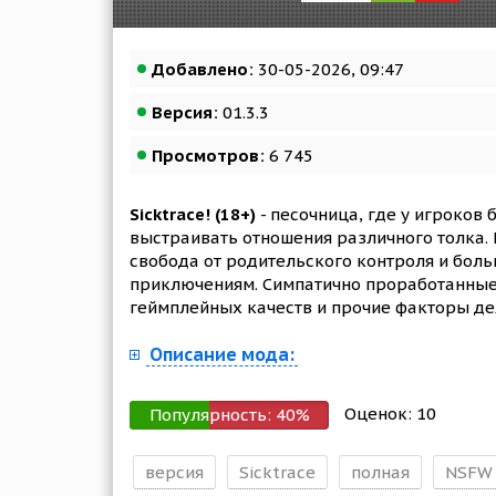
Добавлено:
30-05-2026, 09:47
Версия:
01.3.3
Просмотров:
6 745
Sicktrace! (18+)
- песочница, где у игроков
выстраивать отношения различного толка. 
свобода от родительского контроля и бол
приключениям. Симпатично проработанные
геймплейных качеств и прочие факторы де
Описание мода:
Оценок:
10
Популярность:
40
%
версия
Sicktrace
полная
NSFW