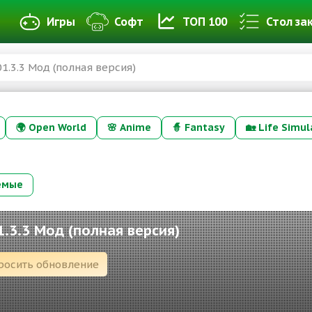
Игры
Софт
ТОП 100
Стол за
 01.3.3 Мод (полная версия)
🌍
Open World
🌸
Anime
🧙
Fantasy
🏡
Life Simul
емые
01.3.3 Мод (полная версия)
росить обновление