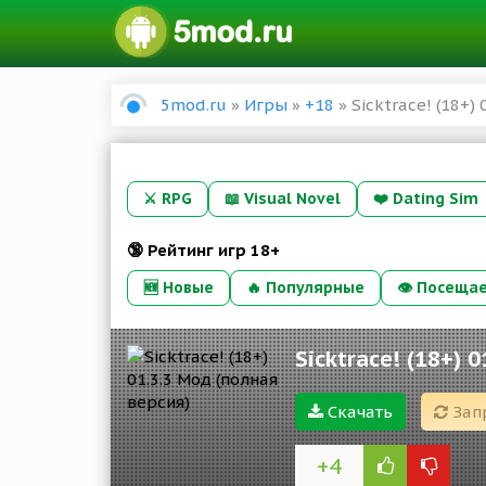
5mod.ru
»
Игры
»
+18
» Sicktrace! (18+)
⚔️
RPG
📖
Visual Novel
❤️
Dating Sim
🔞 Рейтинг игр 18+
🆕 Новые
🔥 Популярные
👁 Посеща
Sicktrace! (18+) 
Скачать
Зап
+4