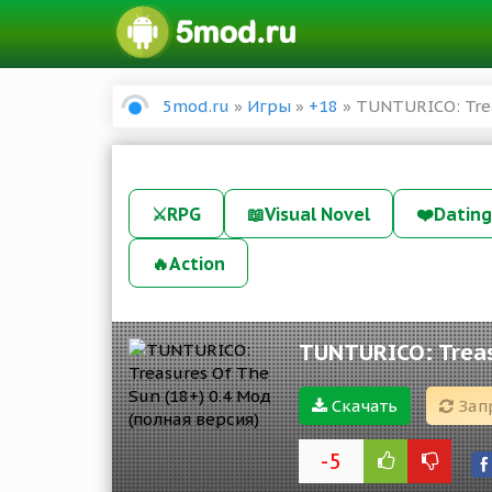
5mod.ru
»
Игры
»
+18
» TUNTURICO: Trea
⚔️
RPG
📖
Visual Novel
❤️
Dating
🔥
Action
TUNTURICO: Treas
Скачать
Зап
-5