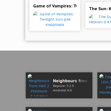
Game of Vampires: Twilight Sun для
The Sun: 
Neighbours from Hell 2 Pr
Версия: 3.2.9
Android 6.0