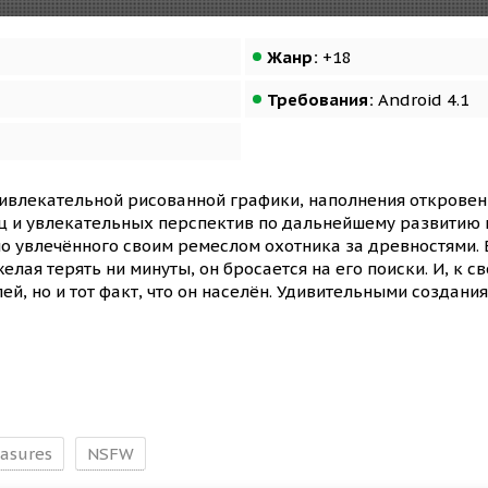
Жанр:
+18
Требования:
Android 4.1
ривлекательной рисованной графики, наполнения открове
щ и увлекательных перспектив по дальнейшему развитию 
но увлечённого своим ремеслом охотника за древностями.
елая терять ни минуты, он бросается на его поиски. И, к 
й, но и тот факт, что он населён. Удивительными создания
asures
NSFW