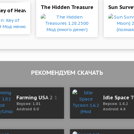
 андроида
The Hidden Treasures 1.28.2500 Мод
Sun Surve
Key of Heaven 0.9.9 Мод меню
РЕКОМЕНДУЕМ СКАЧАТЬ
emium 3.2.9 Mod (полная версия)
Farming USA 2 1.81 (Mod Money/Unlocked)
Idle Space 
Версия: 1.81
Версия: 1.6.2
Android 6.0
Android 4.4