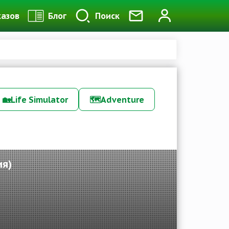
казов
Блог
Поиск
🏡
Life Simulator
🗺️
Adventure
ия)