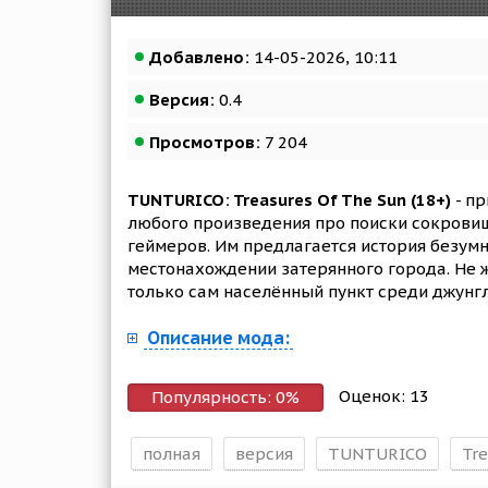
Добавлено:
14-05-2026, 10:11
Версия:
0.4
Просмотров:
7 204
TUNTURICO: Treasures Of The Sun (18+)
- п
любого произведения про поиски сокрови
геймеров. Им предлагается история безум
местонахождении затерянного города. Не ж
только сам населённый пункт среди джунгле
Описание мода:
Оценок:
13
Популярность:
0
%
полная
версия
TUNTURICO
Tre