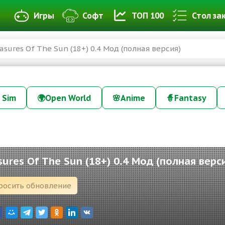
Игры
Софт
ТОП 100
Стол за
sures Of The Sun (18+) 0.4 Мод (полная версия)
 Sim
🌍
Open World
🌸
Anime
🧙
Fantasy
ures Of The Sun (18+) 0.4 Мод (полная верс
росить обновление