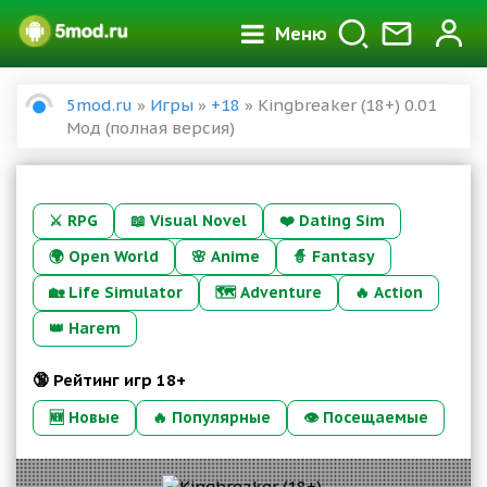
Меню
5mod.ru
»
Игры
»
+18
» Kingbreaker (18+) 0.01
Мод (полная версия)
⚔️
RPG
📖
Visual Novel
❤️
Dating Sim
🌍
Open World
🌸
Anime
🧙
Fantasy
🏡
Life Simulator
🗺️
Adventure
🔥
Action
👑
Harem
🔞 Рейтинг игр 18+
🆕 Новые
🔥 Популярные
👁 Посещаемые