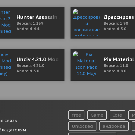
e Creator & QR Maker 1.01.89.0113 Mod (VIP)
Hunter Assassin 2 1.139 Mod (Unlimited Mone
Дрессировк
Версия: 1.139
Версия: 1.90
Android 4.4
Android 5.0
D 10.8 Mod (Unlimited Money/Weapon)
Unciv 4.21.0 Mod (Unlimited Money)
Pix Materia
Версия: 4.21.0
Версия: 11.0
Android 5.0
Android 8.0
и
free
Game
Idle
M
я связь
Unlocked
андроида
бладателям