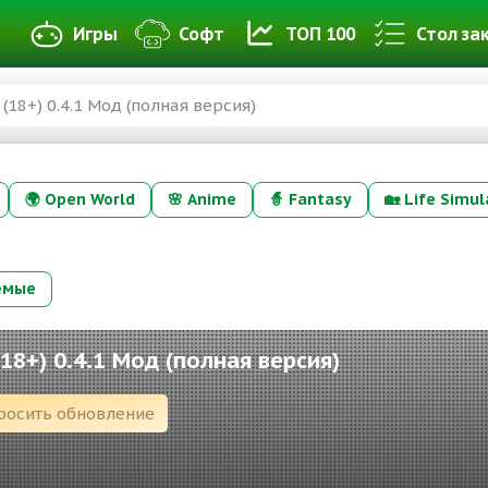
Игры
Софт
ТОП 100
Стол за
(18+) 0.4.1 Мод (полная версия)
🌍
Open World
🌸
Anime
🧙
Fantasy
🏡
Life Simul
емые
(18+) 0.4.1 Мод (полная версия)
росить обновление