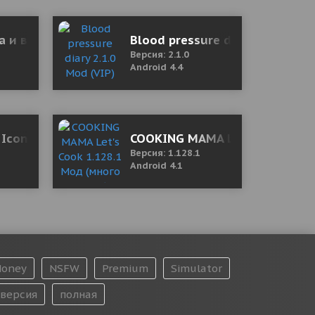
y)
а и воспитание собак 1.90 Mod (Premium)
Blood pressure diary 2.1.0 Mod
Версия: 2.1.0
Android 4.4
l Icon Pack 11.0 Мод (полная версия)
COOKING MAMA Let's Cook 1.12
Версия: 1.128.1
Android 4.1
oney
NSFW
Premium
Simulator
версия
полная