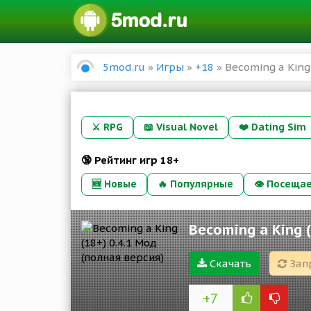
5mod.ru
»
Игры
»
+18
» Becoming a King 
⚔️
RPG
📖
Visual Novel
❤️
Dating Sim
🔞 Рейтинг игр 18+
🆕 Новые
🔥 Популярные
👁 Посеща
Becoming a King 
Скачать
Зап
+7