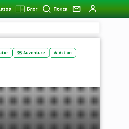
казов
Блог
Поиск
ator
🗺️
Adventure
🔥
Action