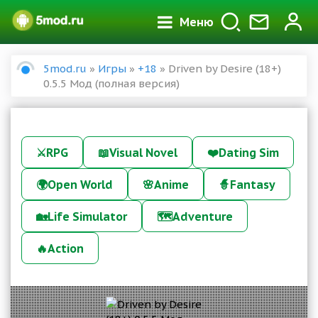
Меню
5mod.ru
»
Игры
»
+18
» Driven by Desire (18+)
0.5.5 Мод (полная версия)
⚔️
RPG
📖
Visual Novel
❤️
Dating Sim
🌍
Open World
🌸
Anime
🧙
Fantasy
🏡
Life Simulator
🗺️
Adventure
🔥
Action