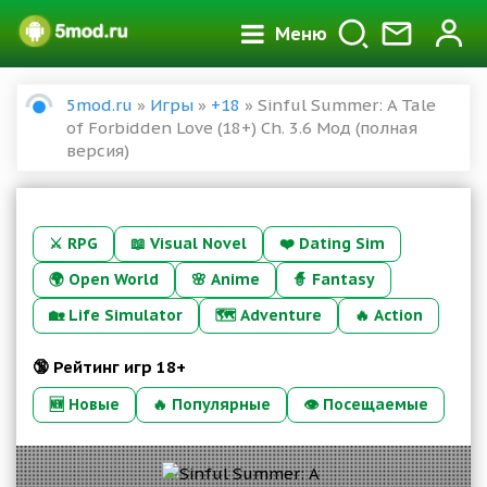
Меню
5mod.ru
»
Игры
»
+18
» Sinful Summer: A Tale
of Forbidden Love (18+) Ch. 3.6 Мод (полная
версия)
⚔️
RPG
📖
Visual Novel
❤️
Dating Sim
🌍
Open World
🌸
Anime
🧙
Fantasy
🏡
Life Simulator
🗺️
Adventure
🔥
Action
🔞 Рейтинг игр 18+
🆕 Новые
🔥 Популярные
👁 Посещаемые