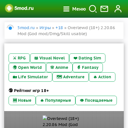
Меню
5mod.ru
»
Игры
»
+18
» Overlewd (18+) 2.20.86
Mod (God mod/Dmg/Skill usable)
⚔️
RPG
📖
Visual Novel
❤️
Dating Sim
🌍
Open World
🌸
Anime
🧙
Fantasy
🏡
Life Simulator
🗺️
Adventure
🔥
Action
🔞 Рейтинг игр 18+
🆕 Новые
🔥 Популярные
👁 Посещаемые