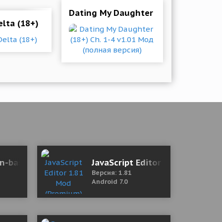
ая версия)
Dating My Daughter (18+) Ch. 1-4 v
lta (18+)
n-based Tactics RPG 3.22.0 Mod (Unlimited Gold/Crys
JavaScript Editor 1.81 Mod (Pr
Версия: 1.81
Android 7.0