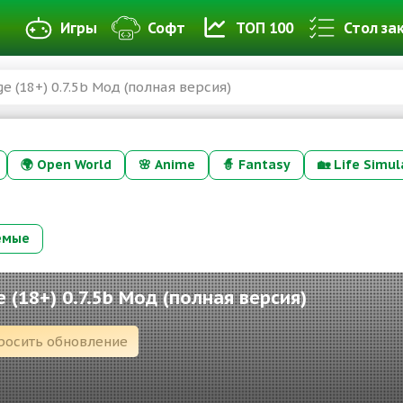
Игры
Софт
ТОП 100
Стол за
ge (18+) 0.7.5b Мод (полная версия)
🌍
Open World
🌸
Anime
🧙
Fantasy
🏡
Life Simul
емые
e (18+) 0.7.5b Мод (полная версия)
росить обновление