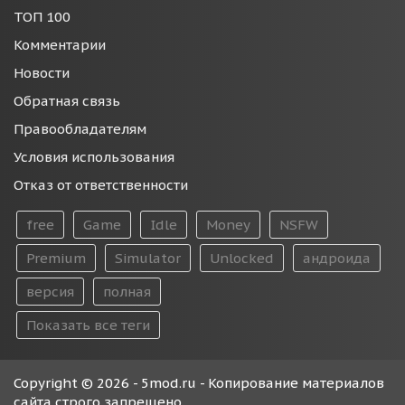
ТОП 100
Комментарии
Новости
Обратная связь
Правообладателям
Условия использования
Отказ от ответственности
free
Game
Idle
Money
NSFW
Premium
Simulator
Unlocked
андроида
версия
полная
Показать все теги
Copyright © 2026 - 5mod.ru - Копирование материалов
сайта строго запрещено