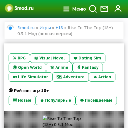
Меню
5mod.ru
»
Игры
»
+18
» Rise To The Top (18+)
0.3.1 Мод (полная версия)
⚔️
RPG
📖
Visual Novel
❤️
Dating Sim
🌍
Open World
🌸
Anime
🧙
Fantasy
🏡
Life Simulator
🗺️
Adventure
🔥
Action
🔞 Рейтинг игр 18+
🆕 Новые
🔥 Популярные
👁 Посещаемые