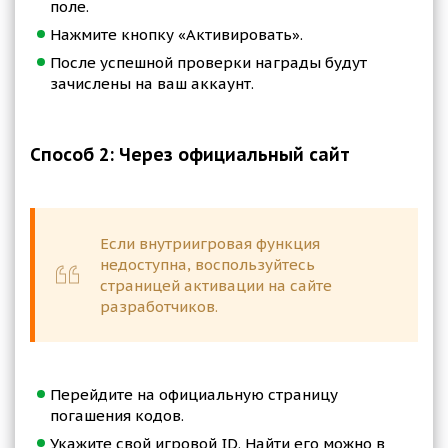
поле.
Нажмите кнопку «Активировать».
После успешной проверки награды будут
зачислены на ваш аккаунт.
Способ 2: Через официальный сайт
Если внутриигровая функция
недоступна, воспользуйтесь
страницей активации на сайте
разработчиков.
Перейдите на официальную страницу
погашения кодов.
Укажите свой игровой ID. Найти его можно в