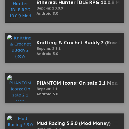
Ethereal Hunter IDLE RPG 10.0.9 Mod 
Версия: 10.0.9
Android 8.0
Knitting & Crochet Buddy 2 (Row Cou
Версия: 2.8.1
Android 5.0
PHANTOM Icons: On sale 2.1 Мод (по
Версия: 2.1
Android 5.0
Mud Racing 5.3.0 (Mod Money)