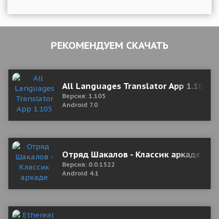
РЕКОМЕНДУЕМ СКАЧАТЬ
All Languages Translator App 1.105 
Версия: 1.105
Android 7.0
Отряд Шакалов - Классик аркаде 0.0.
Версия: 0.0.1522
Android 4.1