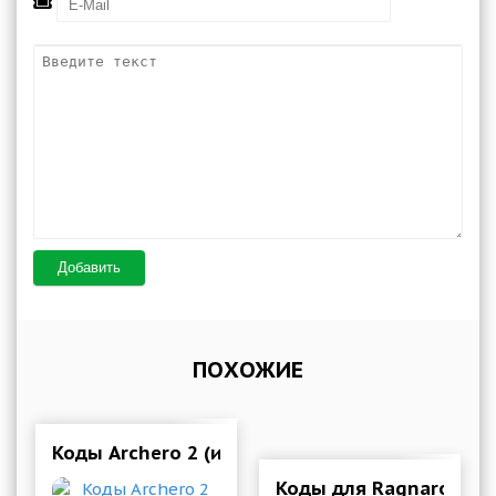
Добавить
ПОХОЖИЕ
Коды Archero 2 (июль 2026): все рабочие пр
Коды для Ragnarok Orig