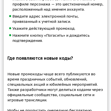
профиле персонажа — это шестизначный номер,
расположенный над именем аккаунта.
Введите адрес электронной почты,
привязанный к учетной записи.
Укажите действующий промокод.
Нажмите кнопку «Погасить» и дождитесь
подтверждения.
Где появляются новые коды?
Новые промокоды чаще всего публикуются во
время праздничных событий, обновлений,
специальных акций и юбилейных мероприятий.
Также разработчики могут делиться кодами через
официальные сообщества, социальные сети и
игровые трансляции.
Чтобы не пропустить очередную бесплатную