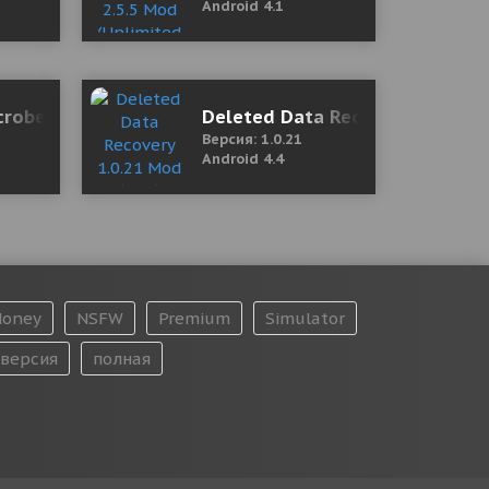
Android 4.1
crobes: Spore Evol
Deleted Data Recovery 1.0.21 M
Версия: 1.0.21
Android 4.4
oney
NSFW
Premium
Simulator
версия
полная