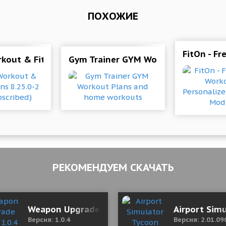
ПОХОЖИЕ
FitOn - Fr
Mod (Premium)
kout & Fitness Plans 8.25.0-2 Mod (Subscribed)
Gym Trainer GYM Workout Plans an
РЕКОМЕНДУЕМ СКАЧАТЬ
лная версия)
Weapon Upgrade Rush 1.0.4 (Mod Money)
Airport Sim
Версия: 1.0.4
Версия: 2.01.09