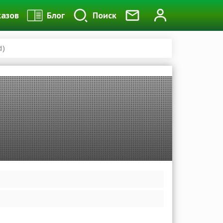
казов
Блог
Поиск
d)