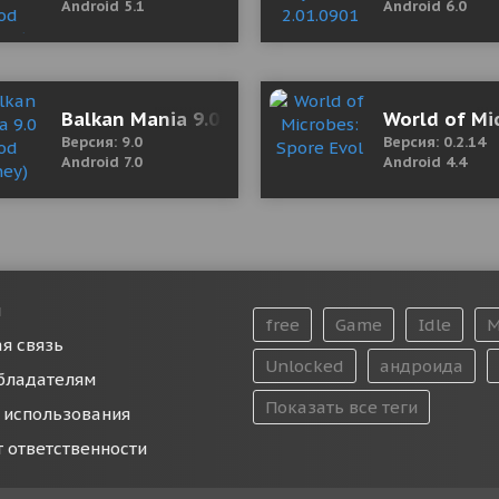
Android 5.1
Android 6.0
e 1.4.2 Mod (Free Shopping)
Balkan Mania 9.0 (Mod Money)
World of Mi
Версия: 9.0
Версия: 0.2.14
Android 7.0
Android 4.4
и
free
Game
Idle
M
я связь
Unlocked
андроида
бладателям
Показать все теги
 использования
т ответственности