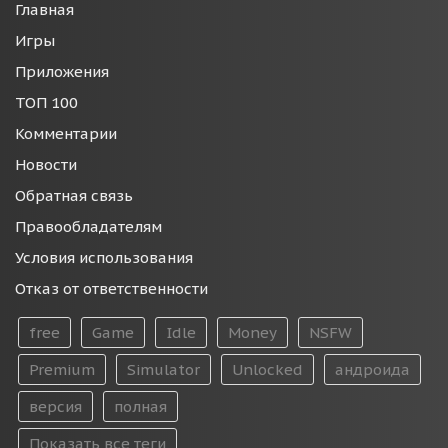
Главная
Игры
Приложения
ТОП 100
Комментарии
Новости
Обратная связь
Правообладателям
Условия использования
Отказ от ответственности
free
Game
Idle
Money
NSFW
Premium
Simulator
Unlocked
андроида
версия
полная
Показать все теги