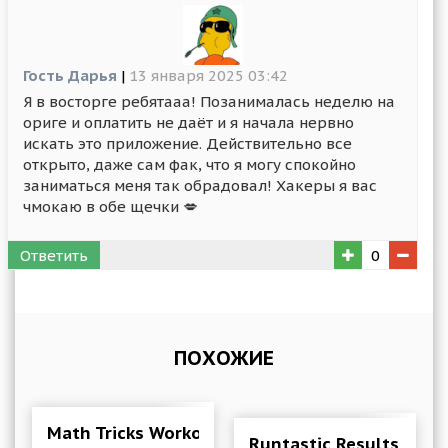
Гость Дарья
|
13 января 2025 03:42
Я в восторге ребятааа! Позанималась неделю на
ориге и оплатить не даёт и я начала нервно
искать это приложение. Действительно все
открыто, даже сам фак, что я могу спокойно
заниматься меня так обрадовал! Хакеры я вас
чмокаю в обе щечки 💋
Ответить
0
ПОХОЖИЕ
Math Tricks Workout-Math master 2.8.0.1 Mod 
Runtastic Results Bod