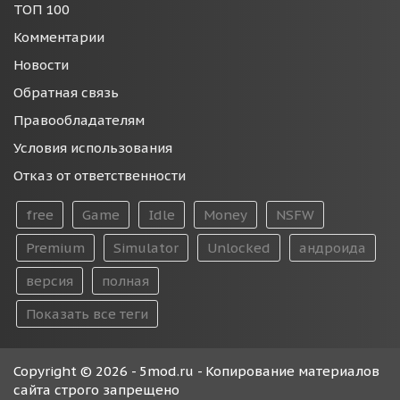
ТОП 100
Комментарии
Новости
Обратная связь
Правообладателям
Условия использования
Отказ от ответственности
free
Game
Idle
Money
NSFW
Premium
Simulator
Unlocked
андроида
версия
полная
Показать все теги
Copyright © 2026 - 5mod.ru - Копирование материалов
сайта строго запрещено