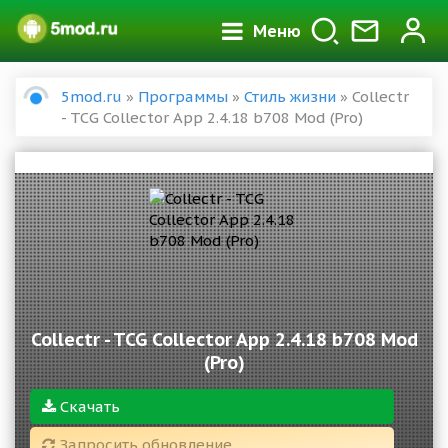
Меню
5mod.ru
»
Программы
»
Стиль жизни
» Collectr
- TCG Collector App 2.4.18 b708 Mod (Pro)
Collectr - TCG Collector App 2.4.18 b708 Mod
(Pro)
Скачать
Запросить обновление