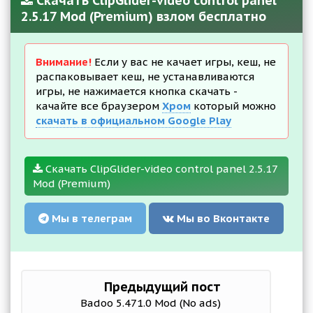
Скачать ClipGlider-video control panel
2.5.17 Mod (Premium) взлом бесплатно
Внимание!
Если у вас не качает игры, кеш, не
распаковывает кеш, не устанавливаются
игры, не нажимается кнопка скачать -
качайте все браузером
Хром
который можно
скачать в официальном Google Play
Скачать ClipGlider-video control panel 2.5.17
Mod (Premium)
Мы в телеграм
Мы во Вконтакте
Предыдущий пост
Badoo 5.471.0 Mod (No ads)