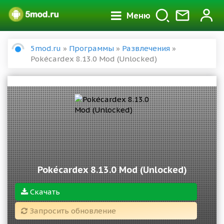
Меню
5mod.ru
»
Программы
»
Развлечения
»
Pokécardex 8.13.0 Mod (Unlocked)
Pokécardex 8.13.0 Mod (Unlocked)
Скачать
Запросить обновление