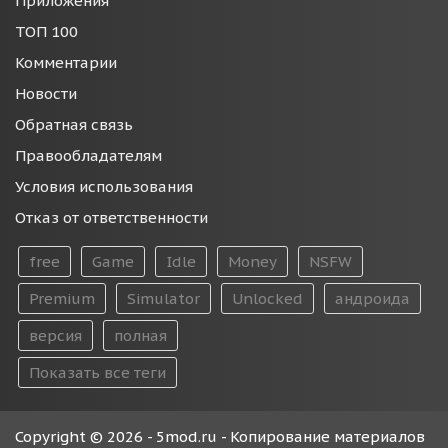
Приложения
ТОП 100
Комментарии
Новости
Обратная связь
Правообладателям
Условия использования
Отказ от ответственности
free
Game
Idle
Money
NSFW
Premium
Simulator
Unlocked
андроида
версия
полная
Показать все теги
Copyright © 2026 - 5mod.ru - Копирование материалов