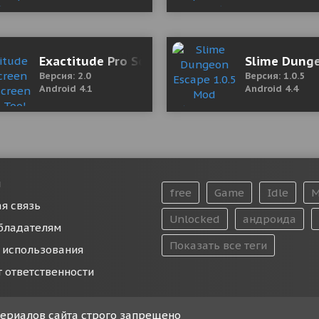
ist 8.81 Мод (полная версия)
Exactitude Pro Screen Off - Screen Sleep Tool
Slime Dunge
Версия: 2.0
Версия: 1.0.5
Android 4.1
Android 4.4
и
free
Game
Idle
M
я связь
Unlocked
андроида
бладателям
Показать все теги
 использования
т ответственности
атериалов сайта строго запрещено