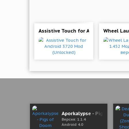
Assistive Touch for Android 3720 Mo
Wheel Lau
Aporkalypse - Pigs of Doom
Версия: 1.1.4
Android 4.0