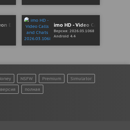
on Escape 1.0.5 Mod (Physical strength)
imo HD - Video Calls and Chat
Версия: 2026.03.1068
Android 4.4
oney
NSFW
Premium
Simulator
версия
полная