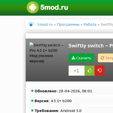
5mod.ru
»
Программы
»
Работа
» Swiftl
Swiftly switch – 
Скачать
Зап
+1
Обновлено:
28-04-2026, 08:01
Версия:
4.5.1+ b200
Требования:
Android 5.0