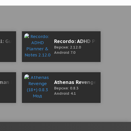
t rewarded without watching ads)
ll: Gun shooting 1.0.6 (Mod Money)
Recordo: ADHD Planner & Note
Версия: 2.12.0
Android 7.0
ckman Hook - Home Comming
Athenas Revenge (18+) 0.8.3 М
Версия: 0.8.3
Android 4.1