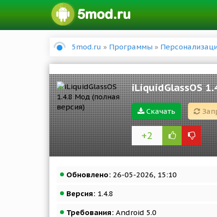
5mod.ru
»
Программы
»
Персонализац
iLiquidGlassOS 1
Скачать
Зап
+2
Обновлено:
26-05-2026, 15:10
Версия:
1.4.8
Требования:
Android 5.0