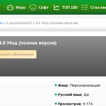
Игры
Софт
ТОП 100
Стол за
ия
» iLiquidGlassOS 1.4.8 Мод (полная версия)
.4.8 Мод (полная версия)
росить обновление
Жанр:
Персонализация
Русский язык:
Да
Просмотров:
9 774