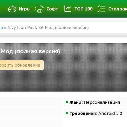
Игры
Софт
ТОП 100
Стол за
ия
» Aivy Icon Pack 7.6 Мод (полная версия)
6 Мод (полная версия)
росить обновление
Жанр:
Персонализация
Требования:
Android 5.0