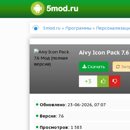
5mod.ru
»
Программы
»
Персонализац
Aivy Icon Pack 7.
Скачать
Зап
+3
Обновлено:
23-06-2026, 07:07
Версия:
7.6
Просмотров:
1 583