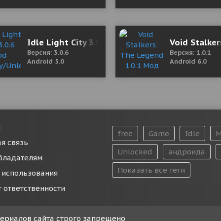
0 (Mod Money)
Idle Light City 3.0.6 Mod (Money/Unlocked)
Void Stalke
Версия: 3.0.6
Версия: 1.0.1
Android 5.0
Android 6.0
и
free
Game
Idle
M
я связь
Unlocked
андроида
бладателям
Показать все теги
 использования
т ответственности
атериалов сайта строго запрещено