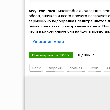
Aivy Icon Pack
- масштабная коллекция век
обоев, значков и всего прочего позволяет 
гармонично подобранная палитра цветов де
будет красоваться выбранные иконки. Покл
что и в каком ключе они найдут в предста
Описание мода:
Оценок:
3
Популярность:
100
%
Pack
версия
полная
Icon
Ai