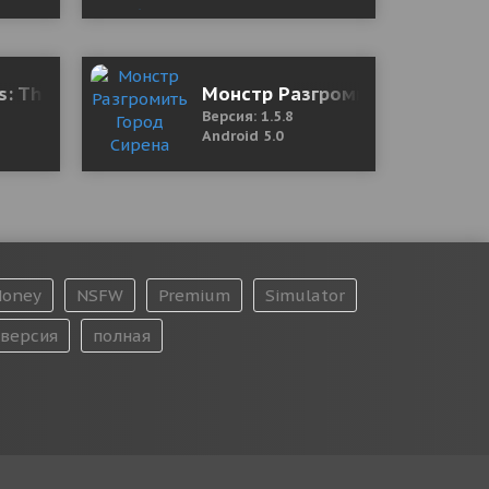
rs: The Legend 1.0.1 Мод (полная версия)
Монстр Разгромить Город Сирен
Версия: 1.5.8
Android 5.0
oney
NSFW
Premium
Simulator
версия
полная