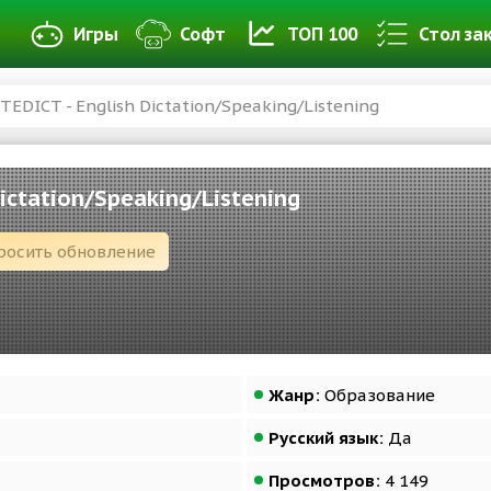
Игры
Софт
ТОП 100
Стол за
TEDICT - English Dictation/Speaking/Listening
Dictation/Speaking/Listening
росить обновление
Жанр:
Образование
Русский язык:
Да
Просмотров:
4 149