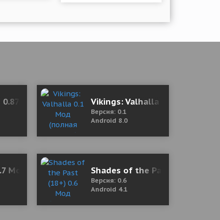
ited Gem/Energy)
 0.87.4 Mod (Unlimited Diamonds/Crowns/Keys)
Vikings: Valhalla 0.1 Мод (пол
Версия: 0.1
Android 8.0
oney/No Ads)
2.7 Mod (Premium)
Shades of the Past (18+) 0.6 
Версия: 0.6
Android 4.1