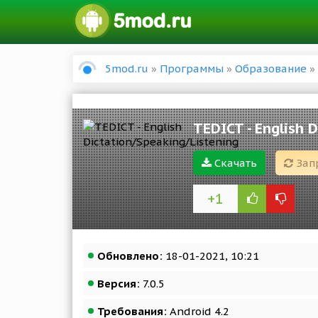
5mod.ru
»
Программы
»
Образование
» 
TEDICT - English 
Скачать
Зап
+1
Обновлено:
18-01-2021, 10:21
Версия:
7.0.5
Требования:
Android 4.2