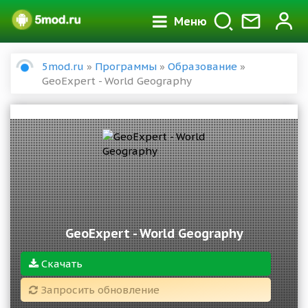
Меню
5mod.ru
»
Программы
»
Образование
»
GeoExpert - World Geography
GeoExpert - World Geography
Скачать
Запросить обновление