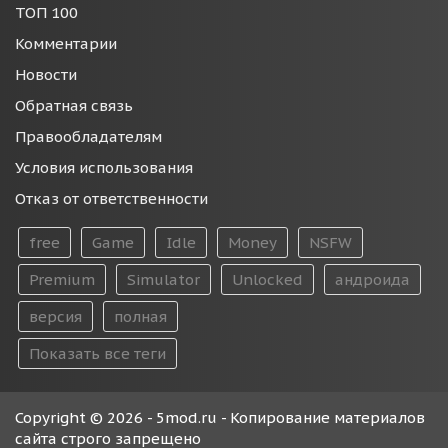
ТОП 100
Комментарии
Новости
Обратная связь
Правообладателям
Условия использования
Отказ от ответственности
free
Game
Idle
Money
NSFW
Premium
Simulator
Unlocked
андроида
версия
полная
Показать все теги
Copyright © 2026 - 5mod.ru - Копирование материалов
сайта строго запрещено