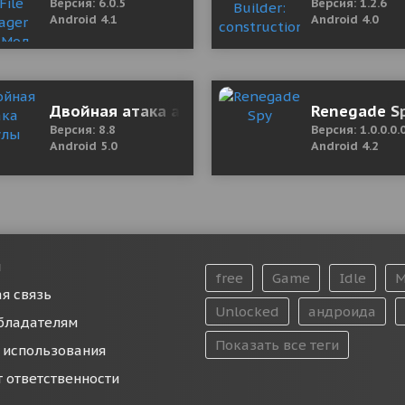
Версия: 6.0.5
Версия: 1.2.6
Android 4.1
Android 4.0
ate) 22.11 Mod (Premium)
Двойная атака акулы
Renegade S
Версия: 8.8
Версия: 1.0.0.0.
Android 5.0
Android 4.2
и
free
Game
Idle
M
я связь
Unlocked
андроида
бладателям
Показать все теги
 использования
т ответственности