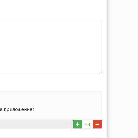
те приложение".
+4