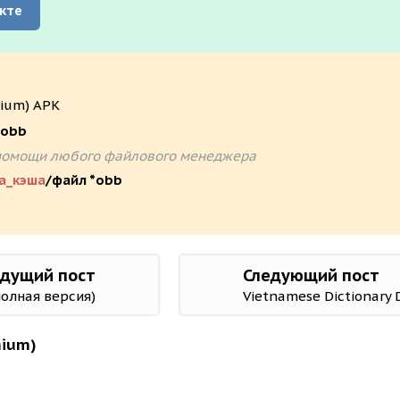
кте
mium) APK
/obb
ри помощи любого файлового менеджера
а_кэша
/файл *obb
дущий пост
Следующий пост
полная версия)
mium)