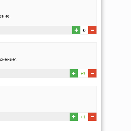
ение.
0
ожение".
+5
+1