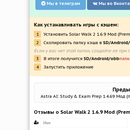
Мы в телеграм
Мы во Вконта
Как устанавливать игры с кэшем:
1
Установить Solar Walk 2 1.6.9 Mod (Pre
2
Скопировать папку кэша в
SD/Android
Если у вас нет этой папки, создайте ее п
3
В итоге получится
SD/Android/obb
папк
4
Запустить приложение
Преды
Astra AI: Study & Exam Prep 1.4.69 Мод (
Отзывы о Solar Walk 2 1.6.9 Mod (Pre