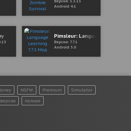
Версия: 1.3.13
Android 4.1
py
Pimsleur: Language Learning 7
0.15
Версия: 7.7.1
Android 5.0
oney
NSFW
Premium
Simulator
версия
полная