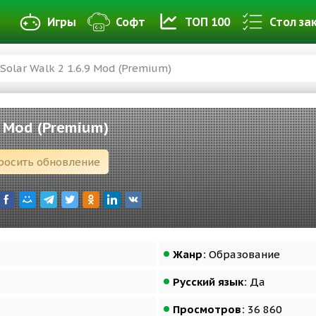
Игры
Софт
ТОП 100
Стол за
Solar Walk 2 1.6.9 Mod (Premium)
9 Mod (Premium)
росить обновление
Жанр:
Образование
Русский язык:
Да
Просмотров:
36 860