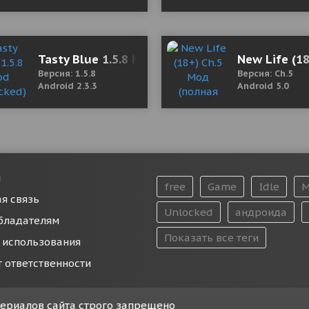
lary 2.8.3 Mod (Premium)
Tasty Blue 1.5.8 Mod (Unlocked)
New Life (1
Версия: 1.5.8
Версия: Ch.5
Android 2.3.3
Android 5.0
и
free
Game
Idle
M
я связь
Unlocked
андроида
бладателям
Показать все теги
 использования
т ответственности
атериалов сайта строго запрещено