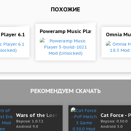
ПОХОЖИЕ
Poweramp Music Player 3-build-102
 Player 6.1 Mod (Unlocked)
Omnia Mus
РЕКОМЕНДУЕМ СКАЧАТЬ
ая версия)
Wars of the Lost Era 1.0.7.2 Mod (Free Shoppin
Cat Force -
Версия: 1.0.7.2
Версия: 0.50.0
Android 9.0
Android 5.0