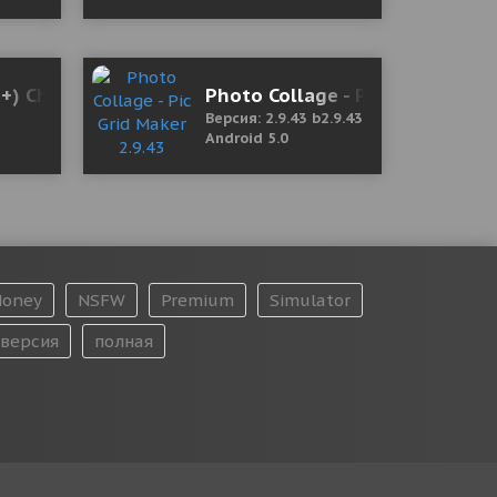
8+) Ch.5 Мод (полная версия)
Photo Collage - Pic Grid Maker 
Версия: 2.9.43 b2.9.43
Android 5.0
oney
NSFW
Premium
Simulator
версия
полная