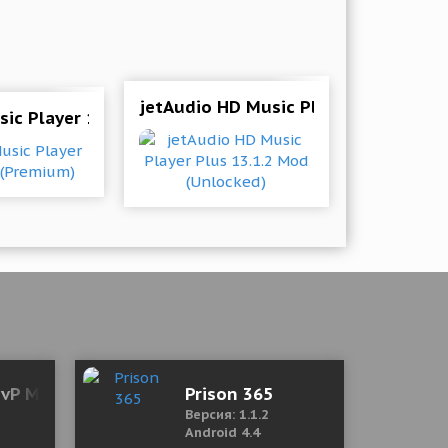
1 Mod (Unlocked)
jetAudio HD Music Player Plus 13.1.
ic Player 1.8.5 Mod (Premium)
g)
 PvP Match 3 Game 0.50.0 Mod (Unlimited Money/Ener
Prison 365
Версия: 1.1.2
Android 4.4