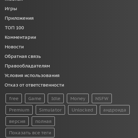
Игры
Приложения
ТОП 100
Комментарии
Новости
Обратная связь
Правообладателям
Условия использования
Отказ от ответственности
free
Game
Idle
Money
NSFW
Premium
Simulator
Unlocked
андроида
версия
полная
Показать все теги