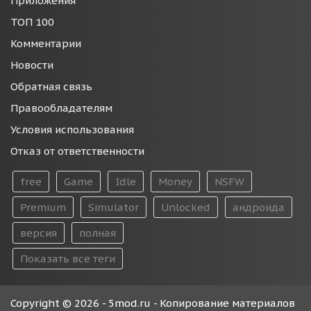
Приложения
ТОП 100
Комментарии
Новости
Обратная связь
Правообладателям
Условия использования
Отказ от ответственности
free
Game
Idle
Money
NSFW
Premium
Simulator
Unlocked
андроида
версия
полная
Показать все теги
Copyright © 2026 - 5mod.ru - Копирование материалов