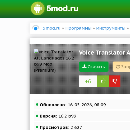
5mod.ru
»
Программы
»
Инструменты
» 
Voice Translator 
Скачать
Зап
+6
Обновлено:
16-05-2026, 08:09
Версия:
16.2 b99
Просмотров:
2 627