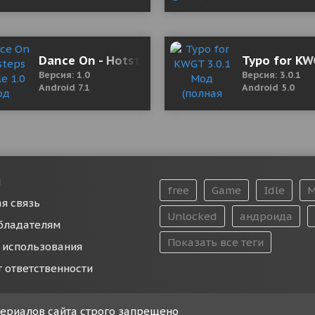
od Money)
Dance On - Hotsteps Mobile 1.0 Мод (полная 
Typo for KW
Версия: 1.0
Версия: 3.0.1
Android 7.1
Android 5.0
и
free
Game
Idle
M
я связь
Unlocked
андроида
бладателям
Показать все теги
 использования
т ответственности
атериалов сайта строго запрещено