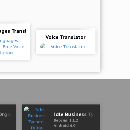
 Mod (Premium)
ges Translator - Free Voice Translation
Voice Translator
Organization games 1.0.1 Mod (You can get hints wi
Idle Business Tycoon - Dubai
Версия: 1.1.2
Android 6.0