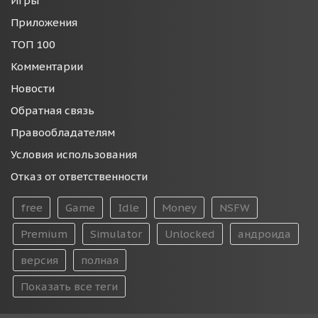
Игры
Приложения
ТОП 100
Комментарии
Новости
Обратная связь
Правообладателям
Условия использования
Отказ от ответственности
free
Game
Idle
Money
NSFW
Premium
Simulator
Unlocked
андроида
версия
полная
Показать все теги