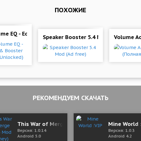
ПОХОЖИЕ
aker Booster
ume EQ - Equalizer & Booster 6.53 Mod (Unlocked)
Speaker Booster 5.4 Mod (Ad free)
Volume Ac
РЕКОМЕНДУЕМ СКАЧАТЬ
& all messages
This War of Merge 1.0.14 Mod (Money)
Mine World 
Версия: 1.0.14
Версия: 1.0.3
Android 5.0
Android 4.2