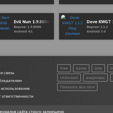
rketing & Festival Images 3.08 Mod (Premium)
Evil Nun 1.9.8806 Мод меню
Dove KWGT 1
Версия: 1.9.8806
Версия: 1.1.2
Android 4.1
Android 5.0
и
free
Game
Idle
M
я связь
Unlocked
андроида
бладателям
Показать все теги
 использования
т ответственности
атериалов сайта строго запрещено