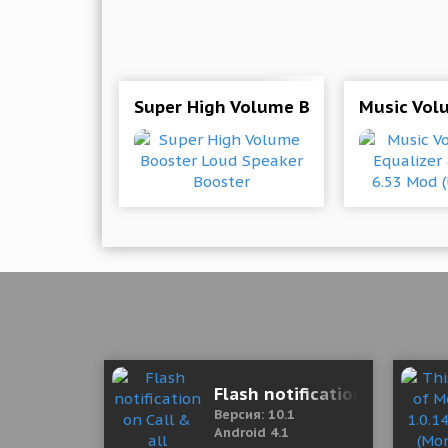
Super High Volume Booster Loud Spe
Music Vol
Flash notification on Call 
Версия: 10.1
Android 4.1