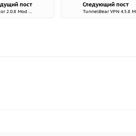
дущий пост
Следующий пост
TranslateZ - Voice, Camera & Text Translator 2.0.8 Mod (Pro)
TunnelBear VPN 4.5.8 M