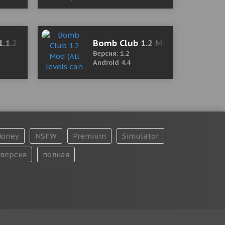
.1.2 Мод (полная версия)
Bomb Club 1.2 Mod (All levels 
Версия: 1.2
Android 4.4
oney
NSFW
Premium
Simulator
версия
полная