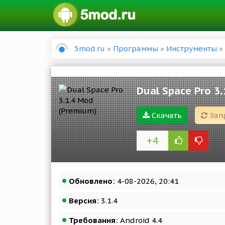
5mod.ru
»
Программы
»
Инструменты
» 
Dual Space Pro 3
Скачать
Зап
+4
Обновлено:
4-08-2026, 20:41
Версия:
3.1.4
Требования:
Android 4.4