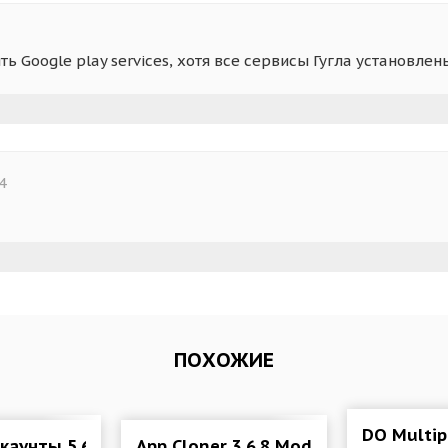
ть Google play services, хотя все сервисы Гугла установл
4
ПОХОЖИЕ
 (VIP)
DO Multip
каунты 5.6.2 Mod (Vip)
App Cloner 3.6.8 Mod (Premium)