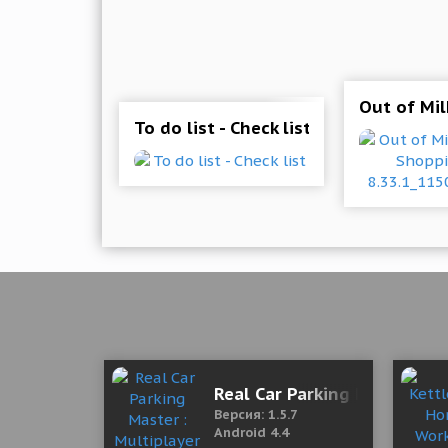
Out of Mil
To do list - Check list
Real Car Parking Master : M
Версия: 1.5.7
Android 4.4