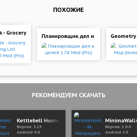
ПОХОЖИЕ
k - Grocery Shopping List 8.33.1_1150 Mod (Pro)
Планировщик дел и целей 1.7.8 Mod
Geometry 
РЕКОМЕНДУЕМ СКАЧАТЬ
ultiplayer Car Game 1.5.7 Mod (Free Shopping)
Kettlebell Home Workout 3.19 Mod (Premium)
MinimaWalls
Версия: 3.19
Версия: 1.0.0
Android 9.0
Android 5.0