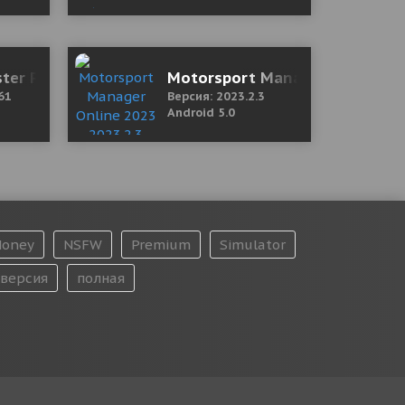
ter Premium 6.0 b1061 Mod (Unlocked)
Motorsport Manager Online 202
61
Версия: 2023.2.3
Android 5.0
oney
NSFW
Premium
Simulator
версия
полная