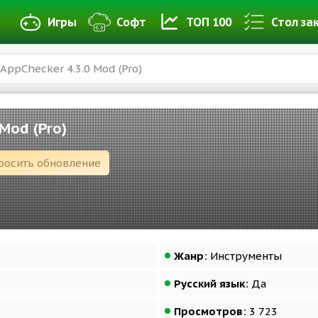
Игры
Софт
ТОП 100
Стол за
AppChecker 4.3.0 Mod (Pro)
 Mod (Pro)
росить обновление
Жанр:
Инструменты
Русский язык:
Да
Просмотров:
3 723