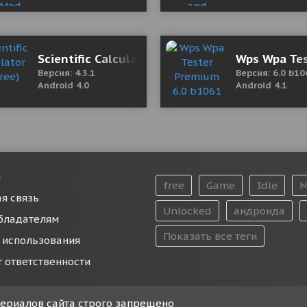
ight 1.1.0 Мод (полная версия)
Scientific Calculator (adfree)
Wps Wpa Tes
Версия: 4.3.1
Версия: 6.0 b10
Android 4.0
Android 4.1
и
free
Game
Idle
M
я связь
Unlocked
андроида
бладателям
Показать все теги
 использования
т ответственности
атериалов сайта строго запрещено