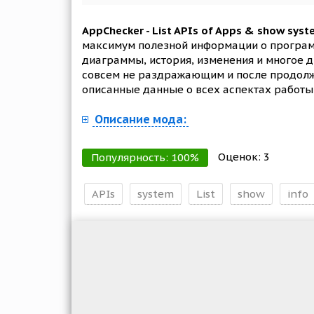
AppChecker - List APIs of Apps & show syst
максимум полезной информации о программа
диаграммы, история, изменения и многое д
совсем не раздражающим и после продолжи
описанные данные о всех аспектах работы
Описание мода:
Оценок:
3
Популярность:
100
%
APIs
system
List
show
info