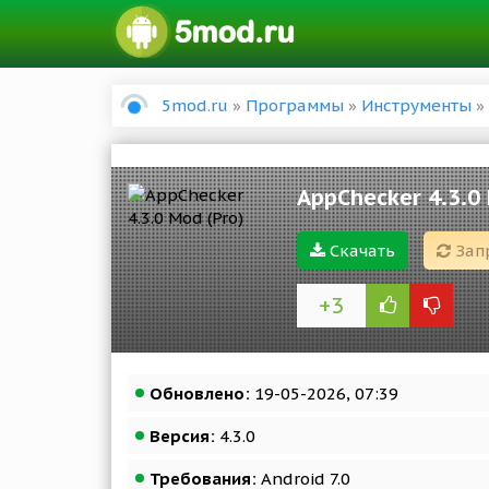
5mod.ru
»
Программы
»
Инструменты
» 
AppChecker 4.3.0
Скачать
Зап
+3
Обновлено:
19-05-2026, 07:39
Версия:
4.3.0
Требования:
Android 7.0