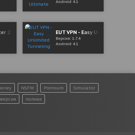
Android 4.1
r 2 : Zombie Killer
EUT VPN - Easy Unlimited Tunne
Версия: 1.7.4
Android 4.1
oney
NSFW
Premium
Simulator
версия
полная