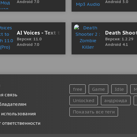
Android 7.0
Android 5.0
 Revenge
AI Voices - Text to Speech 11.0 Mod (Pro)
Death Shoote
Версия: 11.0
Версия: 1.2.29
Android 7.0
Android 4.1
и
free
Game
Idle
M
я связь
Unlocked
андроида
бладателям
Показать все теги
 использования
т ответственности