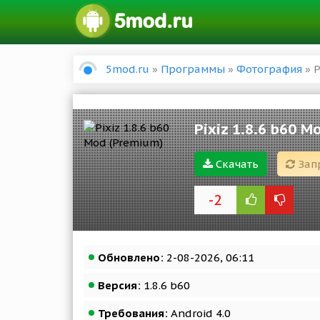
5mod.ru
»
Программы
»
Фотография
» P
Pixiz 1.8.6 b60 M
Скачать
Зап
-2
Обновлено:
2-08-2026, 06:11
Версия:
1.8.6 b60
Требования:
Android 4.0