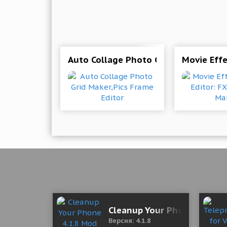
Auto Collage Photo Grid Maker,Pics 
Movie Eff
Cleanup Your Phone 4.1.8 
Версия: 4.1.8