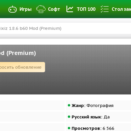
Игры
Софт
ТОП 100
Стол за
ixiz 1.8.6 b60 Mod (Premium)
od (Premium)
росить обновление
Жанр:
Фотография
Русский язык:
Да
Просмотров:
6 566