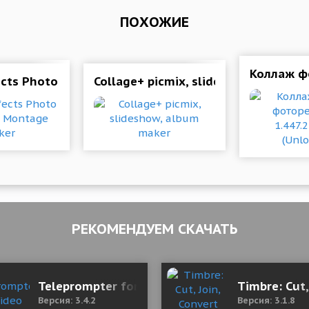
ПОХОЖИЕ
Коллаж фо
Frame Editor
ects Photo Editor: FX Montage Maker
Collage+ picmix, slideshow, album m
РЕКОМЕНДУЕМ СКАЧАТЬ
Mod (Premium)
Teleprompter for Video 3.4.2 Мод (полная вер
Timbre: Cut
Версия: 3.4.2
Версия: 3.1.8