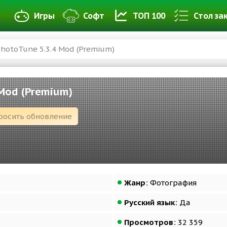
Игры
Софт
ТОП 100
Стол за
hotoTune 5.3.4 Mod (Premium)
Mod (Premium)
росить обновление
Жанр:
Фотография
Русский язык:
Да
Просмотров:
32 359