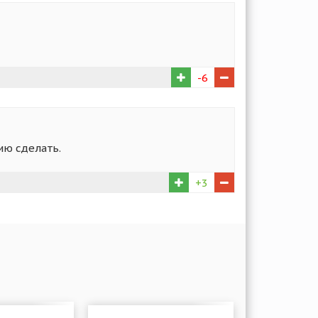
-6
ию сделать.
+3