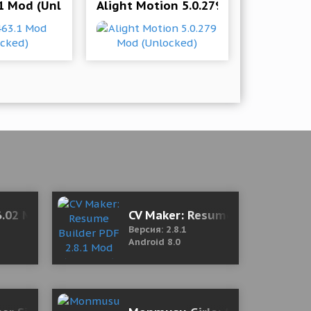
1 Mod (Unlocked)
Alight Motion 5.0.279 Mod (Unlocke
mium)
6.02 Mod (Premium)
CV Maker: Resume Builder PDF 
Версия: 2.8.1
Android 8.0