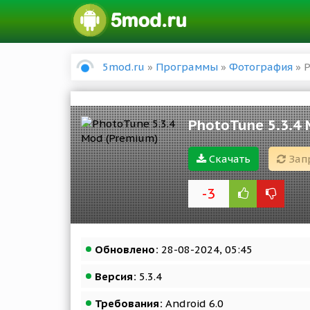
5mod.ru
»
Программы
»
Фотография
» P
PhotoTune 5.3.4 
Скачать
Зап
-3
Обновлено:
28-08-2024, 05:45
Версия:
5.3.4
Требования:
Android 6.0