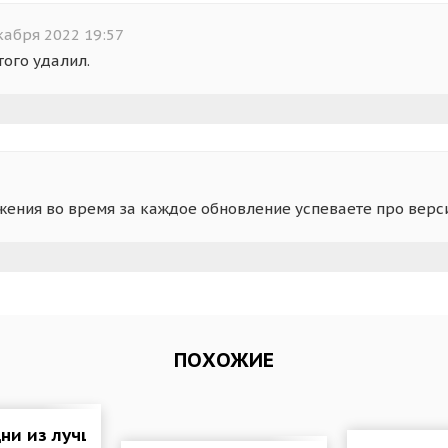
кабря 2022 19:57
того удалил.
ожения во время за каждое обновление успеваете про верс
ПОХОЖИЕ
дни из лучших фоторедакторов для андроид