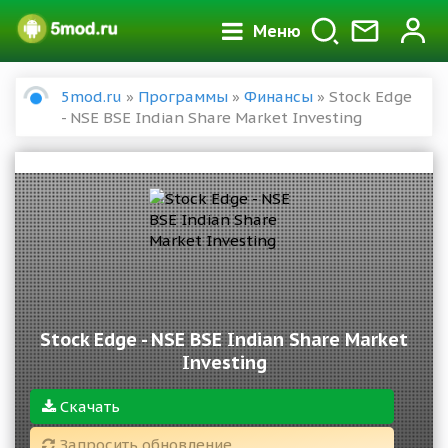
Меню
5mod.ru
»
Программы
»
Финансы
» Stock Edge
- NSE BSE Indian Share Market Investing
Stock Edge - NSE BSE Indian Share Market
Investing
Скачать
Запросить обновление