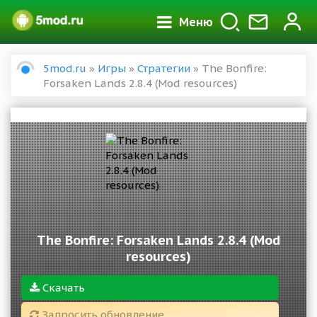
Меню
5mod.ru
»
Игры
»
Стратегии
» The Bonfire:
Forsaken Lands 2.8.4 (Mod resources)
The Bonfire: Forsaken Lands 2.8.4 (Mod
resources)
Скачать
Запросить обновление